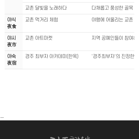
교촌 달빛을 노래하다
다채롭고 풍성한 골목 
야식
교촌 먹거리 체험
야행에 어울리는 교촌 전
夜食
야시
교촌 아트마켓
지역 공예인들이 참여하는
夜市
야숙
경주 최부자 아카데미(한옥)
'경주최부자'의 진정한 
夜宿
ㅡ