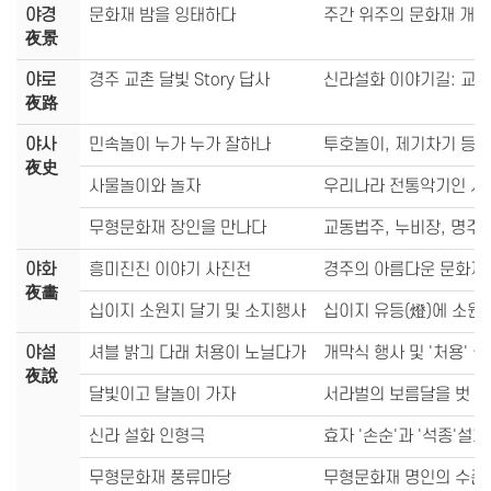
야경
문화재 밤을 잉태하다
주간 위주의 문화재 개방
夜景
야로
경주 교촌 달빛 Story 답사
신라설화 이야기길: 
夜路
야사
민속놀이 누가 누가 잘하나
투호놀이, 제기차기 등 
夜史
사물놀이와 놀자
우리나라 전통악기인 사
무형문화재 장인을 만나다
교동법주, 누비장, 명주
야화
흥미진진 이야기 사진전
경주의 아름다운 문화재
夜畵
십이지 소원지 달기 및 소지행사
십이지 유등(燈)에 소원
야설
셔블 밝긔 다래 처용이 노닐다가
개막식 행사 및 '처용' 
夜說
달빛이고 탈놀이 가자
서라벌의 보름달을 벗 삼
신라 설화 인형극
효자 '손순'과 '석종'
무형문화재 풍류마당
무형문화재 명인의 수준 