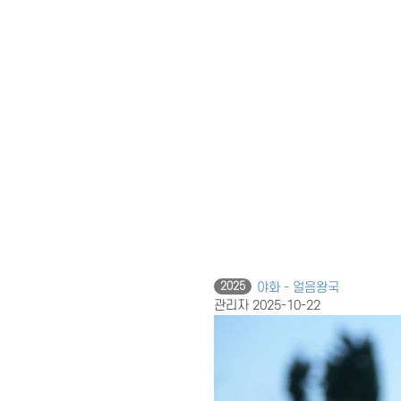
2025
야화 - 얼음왕국
관리자
2025-10-22