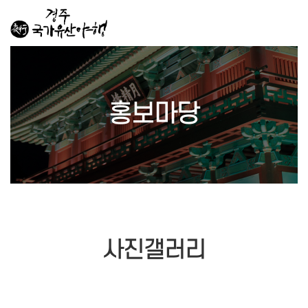
홍보마당
사진갤러리