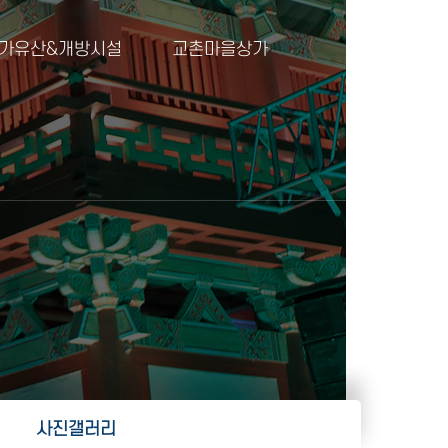
가유산&개방시설
교촌마을상가
사진갤러리