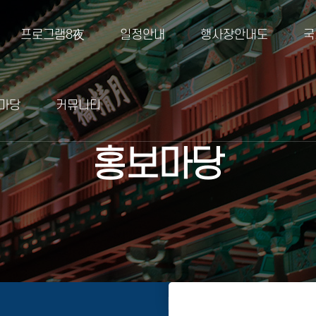
프로그램8夜
일정안내
행사장안내도
국
마당
커뮤니티
홍보마당