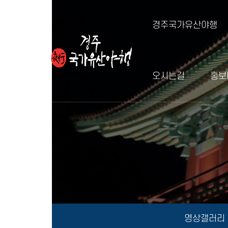
경주국가유산야행
오시는길
홍보
영상갤러리