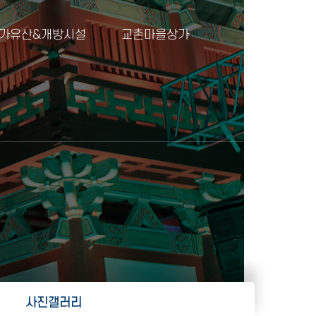
가유산&개방시설
교촌마을상가
사진갤러리