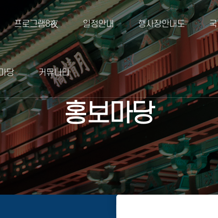
프로그램8夜
일정안내
행사장안내도
국
마당
커뮤니티
홍보마당