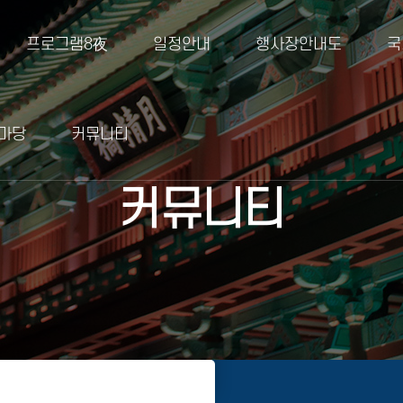
프로그램8夜
일정안내
행사장안내도
국
마당
커뮤니티
커뮤니티