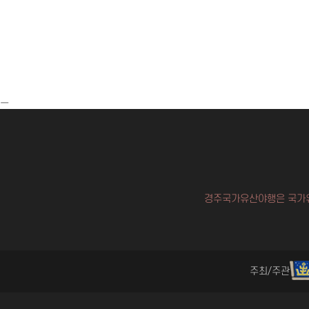
ㅡ
경주국가유산야행은 국가
주최/주관