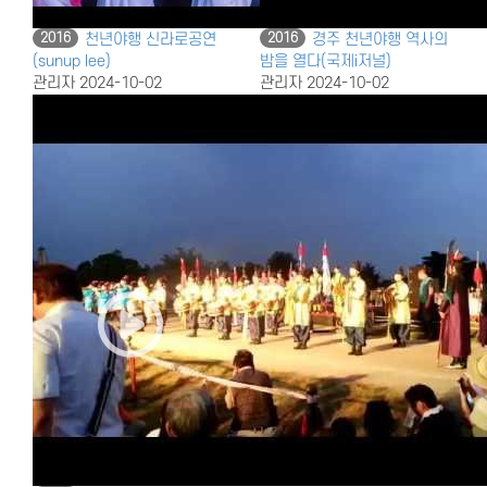
2016
천년야행 신라로공연
2016
경주 천년야행 역사의
(sunup lee)
밤을 열다(국제i저널)
관리자
2024-10-02
관리자
2024-10-02